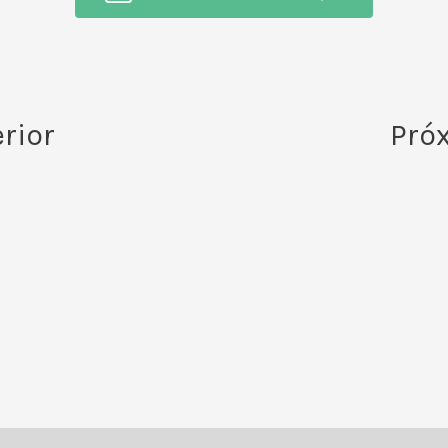
rior
Pró