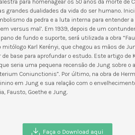
palestra para homenagear os 50 anos da morte de 
das grandes dualidades da vida do ser humano. Inic
imbolismo da pedra e a luta interna para entender 
o ‘bem versus mal’. Em 1939, depois de um contund
o pano de fundo e suporte, será utilizada a obra “
o mitólogo Karl Kerényi, que chegou as mãos de 
r de base para aprofundar o estudo. Este artigo de
O que seria uma pequena recensão de Jung sobre o 
ysterium Coniunctionis”. Por último, na obra de He
minino em Jung e sua relação com o envelhecimento
ia, Fausto, Goethe e Jung.
Faça o Download aqui