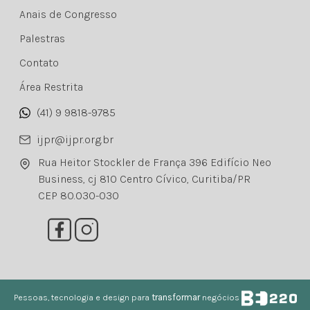
Anais de Congresso
Palestras
Contato
Área Restrita
(41) 9 9818-9785
ijpr@ijpr.org.br
Rua Heitor Stockler de França 396 Edifício Neo
Business, cj 810 Centro Cívico, Curitiba/PR
CEP 80.030-030
Pessoas, tecnologia e design para
transformar
negócios