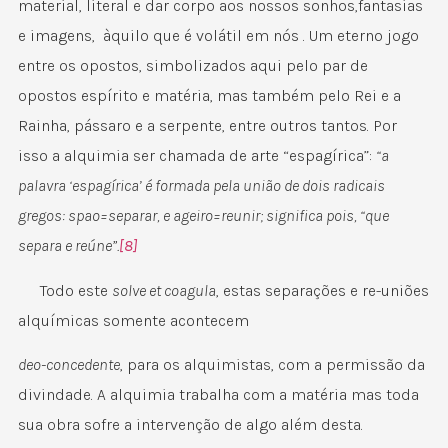
material, literal e dar corpo aos nossos sonhos,fantasias
e imagens, àquilo que é volátil em nós . Um eterno jogo
entre os opostos, simbolizados aqui pelo par de
opostos espírito e matéria, mas também pelo Rei e a
Rainha, pássaro e a serpente, entre outros tantos. Por
isso a alquimia ser chamada de arte “espagírica”:
“a
palavra ‘espagírica’ é formada pela união de dois radicais
gregos: spao=separar, e ageiro=reunir; significa pois, “que
separa e reúne”.
[8]
Todo este
solve et coagula
, estas separações e re-uniões
alquímicas somente acontecem
deo-concedente
, para os alquimistas, com a permissão da
divindade. A alquimia trabalha com a matéria mas toda
sua obra sofre a intervenção de algo além desta.