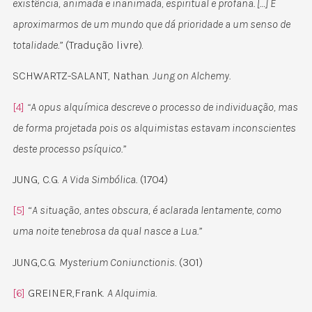
existência, animada e inanimada, espiritual e profana. […] É
aproximarmos de um mundo que dá prioridade a um senso de
totalidade.”
(Tradução livre).
SCHWARTZ-SALANT, Nathan.
Jung on Alchemy.
[4]
“A opus alquímica descreve o processo de individuação, mas
de forma projetada pois os alquimistas estavam inconscientes
deste processo psíquico.”
JUNG, C.G.
A Vida Simbólica.
(1704)
[5]
“
A situação, antes obscura, é aclarada lentamente, como
uma noite tenebrosa da qual nasce a Lua.”
JUNG,C.G.
Mysterium Coniunctionis.
(301)
[6]
GREINER,Frank.
A Alquimia.