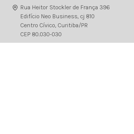
Rua Heitor Stockler de França 396
Edifício Neo Business, cj 810
Centro Cívico, Curitiba/PR
CEP 80.030-030