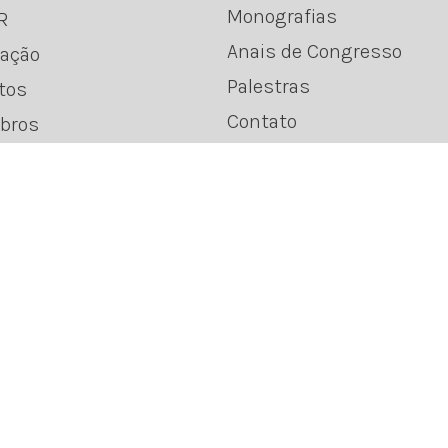
Monografias
R
Anais de Congresso
ação
Palestras
tos
Contato
bros
Área Restrita