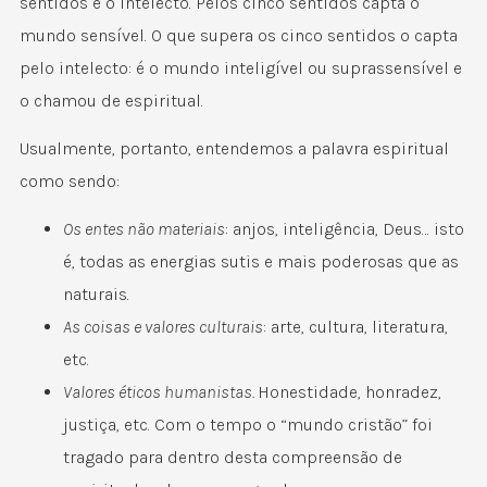
sentidos e o intelecto. Pelos cinco sentidos capta o
mundo sensível. O que supera os cinco sentidos o capta
pelo intelecto: é o mundo inteligível ou suprassensível e
o chamou de espiritual.
Usualmente, portanto, entendemos a palavra espiritual
como sendo:
Os entes não materiais
: anjos, inteligência, Deus… isto
é, todas as energias sutis e mais poderosas que as
naturais.
As coisas e valores culturais
: arte, cultura, literatura,
etc.
Valores éticos humanistas.
Honestidade, honradez,
justiça, etc. Com o tempo o “mundo cristão” foi
tragado para dentro desta compreensão de